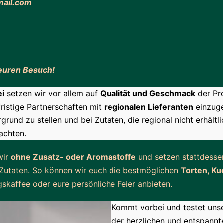
ail.com
 euren Besuch!
ei
setzen wir vor allem auf
Qualität und Geschmack
der Pro
fristige Partnerschaften mit
regionalen Lieferanten
einzug
grund zu stellen und bei Zutaten, die regional nicht erhältli
achten.
wir
ohne Zusatz- oder Aromastoffe
und setzen stattdessen
Zutaten. So können wir euch die bestmöglichen
Torten, K
skaffee oder eure persönliche Feier anbieten.
Kommt vorbei und testet unse
der herzlichen und entspann