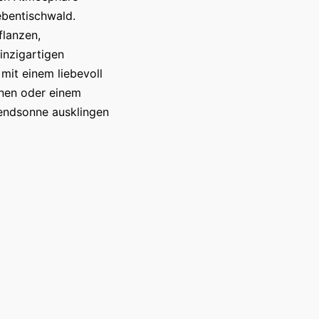
ebentischwald.
lanzen,
inzigartigen
it einem liebevoll
nnen oder einem
bendsonne ausklingen