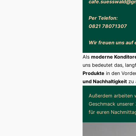
cafe.suesswald@gm
Per Telefon:
0821 78071307
Wir freuen uns auf
Als
moderne Konditor
uns bedeutet das, lang
Produkte
in den Vorder
und Nachhaltigkeit
zu 
Außerdem arbeiten 
Geschmack unserer 
für euren Nachmittag